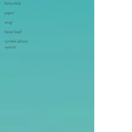
farkındalık
yaşam
sevgi
kişisel keşif
içindeki şifacıyı
uyandır