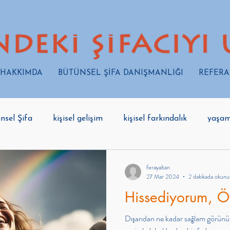
HAKKIMDA
BÜTÜNSEL ŞİFA DANIŞMANLIĞI
REFER
nsel Şifa
kişisel gelişim
kişisel farkındalık
yaşa
ferayaltan
27 Mar 2024
2 dakikada okunu
Hissediyorum, Öy
Dışarıdan ne kadar sağlam görünür