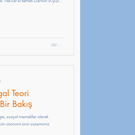
k. Ne var ki temeli Darwin’in yüz...
r
al Teori
Bir Bakış
s, sosyal memeliler olarak
imizin otonom sinir sistemimiz