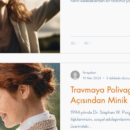
narin kelebeklerden bir farkımız yo
ferayaltan
19 Mar 2024
3 dakikada okunu
Travmaya Polivag
Açısından Minik 
1994 yılında Dr. Stephen W. Porge
ilişkilerimizin, sosyal etkileşimler
üzerindeki...