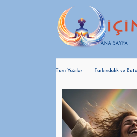
ANA SAYFA
Tüm Yazılar
Farkındalık ve Bütü
içindeki şifacıyı uyandır