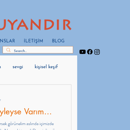
ANSLAR
İLETİŞİM
BLOG
m
sevgi
kişisel keşif
r
leyse Varım...
sek görünelim aslında içimizde