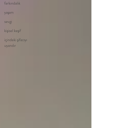
farkındalık
yaşam
sevgi
kişisel keşif
içindeki şifacıyı
uyandır