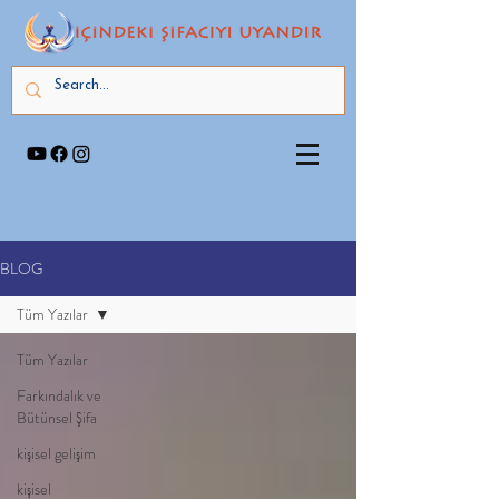
BLOG
Tüm Yazılar
Tüm Yazılar
Farkındalık ve
Bütünsel Şifa
kişisel gelişim
kişisel