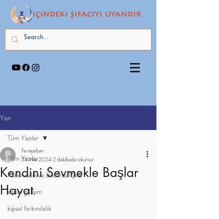
Yazı
Tüm Yazılar
ferayaltan
Tüm Yazılar
24 Nis 2024
2 dakikada okunur
Kendini Sevmekle Başlar
Farkındalık ve Bütünsel Şifa
Hayat
kişisel gelişim
kişisel farkındalık