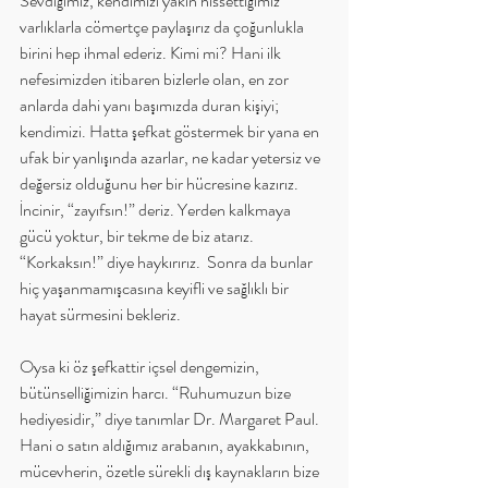
Sevdiğimiz, kendimizi yakın hissettiğimiz 
varlıklarla cömertçe paylaşırız da çoğunlukla 
birini hep ihmal ederiz. Kimi mi? Hani ilk 
nefesimizden itibaren bizlerle olan, en zor 
anlarda dahi yanı başımızda duran kişiyi; 
kendimizi. Hatta şefkat göstermek bir yana en 
ufak bir yanlışında azarlar, ne kadar yetersiz ve 
değersiz olduğunu her bir hücresine kazırız. 
İncinir, “zayıfsın!” deriz. Yerden kalkmaya 
gücü yoktur, bir tekme de biz atarız. 
“Korkaksın!” diye haykırırız.  Sonra da bunlar 
hiç yaşanmamışcasına keyifli ve sağlıklı bir 
hayat sürmesini bekleriz.
Oysa ki öz şefkattir içsel dengemizin, 
bütünselliğimizin harcı. “Ruhumuzun bize 
hediyesidir,” diye tanımlar Dr. Margaret Paul. 
Hani o satın aldığımız arabanın, ayakkabının, 
mücevherin, özetle sürekli dış kaynakların bize 