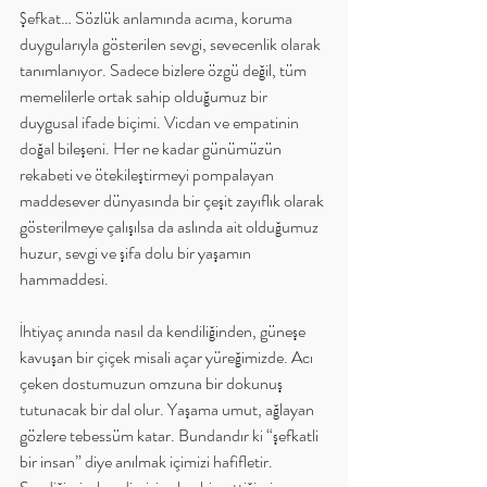
Şefkat… Sözlük anlamında acıma, koruma 
duygularıyla gösterilen sevgi, sevecenlik olarak 
tanımlanıyor. Sadece bizlere özgü değil, tüm 
memelilerle ortak sahip olduğumuz bir 
duygusal ifade biçimi. Vicdan ve empatinin 
doğal bileşeni. Her ne kadar günümüzün 
rekabeti ve ötekileştirmeyi pompalayan 
maddesever dünyasında bir çeşit zayıflık olarak 
gösterilmeye çalışılsa da aslında ait olduğumuz 
huzur, sevgi ve şifa dolu bir yaşamın 
hammaddesi.
İhtiyaç anında nasıl da kendiliğinden, güneşe 
kavuşan bir çiçek misali açar yüreğimizde. Acı 
çeken dostumuzun omzuna bir dokunuş 
tutunacak bir dal olur. Yaşama umut, ağlayan 
gözlere tebessüm katar. Bundandır ki “şefkatli 
bir insan” diye anılmak içimizi hafifletir. 