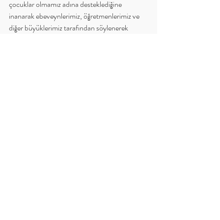
çocuklar olmamız adına desteklediğine 
inanarak ebeveynlerimiz, öğretmenlerimiz ve 
diğer büyüklerimiz tarafından söylenerek 
üzerimize işlenen inançlardır. 
Oysa bizler artık yetişkinler olarak gerçek 
motivasyonun sadece sevgi ve şefkatle 
desteklendiğinde anlamlı olduğunu biliyoruz. O 
halde artık gücünü yitirmiş düşünce 
kalıplarından kendimizi özgürleştirebilir ve her 
birini kendi sevgi dolu, yapıcı cümlelerimizle 
değiştirebiliriz. 
Öz şefkat ve öz sevgi üzerine deneyimlerinizi 
paylaşmak ya da uygulamalara dair daha 
detaylı bilgi almak isterseniz bana 
içindekisifaciyiuyandir@gmail.com
 eposta 
adresimden ulaşabilirsiniz.