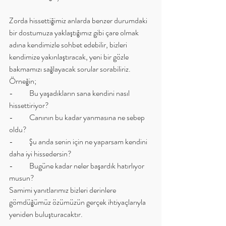
Zorda hissettiğimiz anlarda benzer durumdaki 
bir dostumuza yaklaştığımız gibi çare olmak 
adına kendimizle sohbet edebilir, bizleri 
kendimize yakınlaştıracak, yeni bir gözle 
bakmamızı sağlayacak sorular sorabiliriz.
Örneğin; 
-	Bu yaşadıkların sana kendini nasıl 
hissettiriyor?
-	Canının bu kadar yanmasına ne sebep 
oldu?
-	Şu anda senin için ne yaparsam kendini 
daha iyi hissedersin?
-	Bugüne kadar neler başardık hatırlıyor 
musun? 
Samimi yanıtlarımız bizleri derinlere 
gömdüğümüz özümüzün gerçek ihtiyaçlarıyla 
yeniden buluşturacaktır.