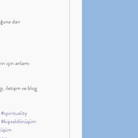
uğuna dair 
in için anlamı 
, iletişim ve blog 
#spirituality
#kişiseldönüşüm
nüşüm