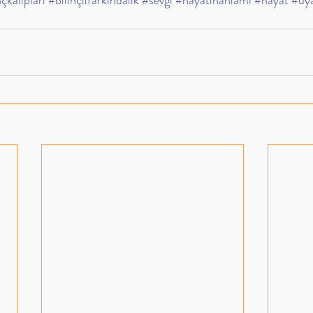
çkalıpları
#bilinçlifarkındalık
#sevgi
#hayatınanlamı
#hayat
#uya