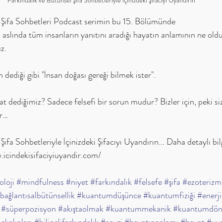
Farkındalık ve Bütünsel Şifa Sohbetleriyle İçinizdeki Şifacıyı Uyandırın
l Şifa Sohbetleri Podcast serimin bu 15. Bölümünde
ın, aslında tüm insanların yanıtını aradığı hayatın anlamının ne old
z. 
 dediği gibi "İnsan doğası gereği bilmek ister".
 dediğimiz? Sadece felsefi bir sorun mudur? Bizler için, peki siz
er…
ifa Sohbetleriyle İçinizdeki Şifacıyı Uyandırın... Daha detaylı bilgi
w.icindekisifaciyiuyandir.com/ 
oloji
#mindfulness
#niyet
#farkındalık
#felsefe
#şifa
#ezoterizm
bağlantısalbütünsellik
#kuantumdüşünce
#kuantumfiziği
#enerji
#süperpozisyon
#akıştaolmak
#kuantummekanik
#kuantumdö