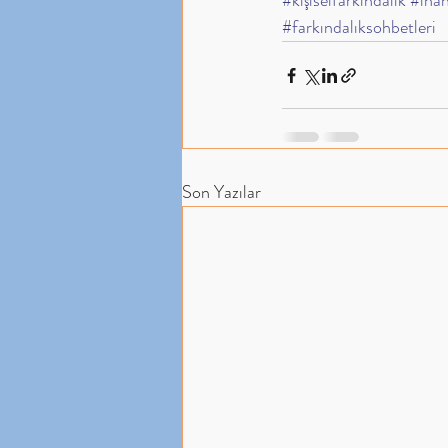
#kişiselfarkındalık
#inan
#farkındalıksohbetleri
Son Yazılar