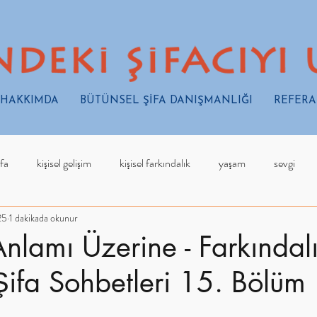
HAKKIMDA
BÜTÜNSEL ŞİFA DANIŞMANLIĞI
REFER
ifa
kişisel gelişim
kişisel farkındalık
yaşam
sevgi
25
1 dakikada okunur
nlamı Üzerine - Farkındal
Şifa Sohbetleri 15. Bölüm