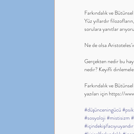
Farkındalık ve Bütünse
Yüz yıllardır filozoflar
sorulara yanıtlar arıyoru
Ne de olsa Aristoteles'in
Gerçekten nedir bu hayat
nedir? Keyifli dinlemel
Farkındalık ve Bütünsel Ş
yazıları için https://ww
#düşünceningücü
#psik
#sosyoloji
#mistisizm
#
#içindekişifacıyıuyandır