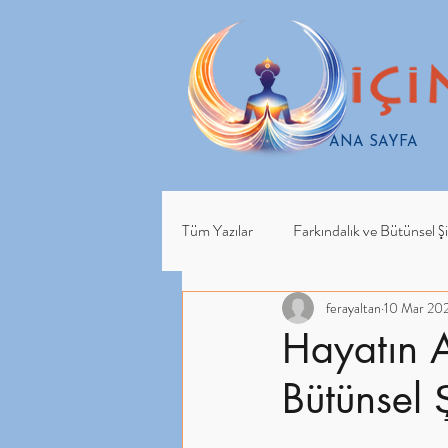
ANA SAYFA
Tüm Yazılar
Farkındalık ve Bütünsel Ş
ferayaltan
10 Mar 20
içindeki şifacıyı uyandır
Hayatın A
Bütünsel 